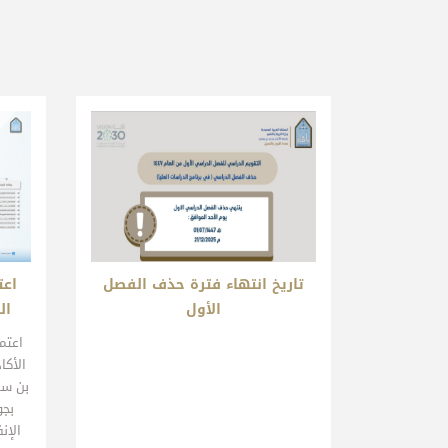
تاريخ انتهاء فترة حذف الفصل
اعت
الأول
ال
​اعت
الأكا
بن سعو
بجو
الإن