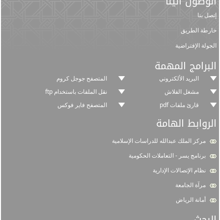
الوصول الينا
إتصل بنا
خارطة الطريق
الجولة الإفتراضية
البرامج المهمة
البريد الألكتروني
المتصفح جوجل كروم
مشغل الفلاش
نقل الملفات باستخدام ftp
قارئ ملفات pdf
المتصفح فاير فوكس
الروابط الهامة
مركز الملك عبدالله للدراسات الإسلامية
برنامج يسر - التعاملات الحكومية
نظام الإتصالات الإدارية
مرآة الجامعة
أمانة الرياض
البحث