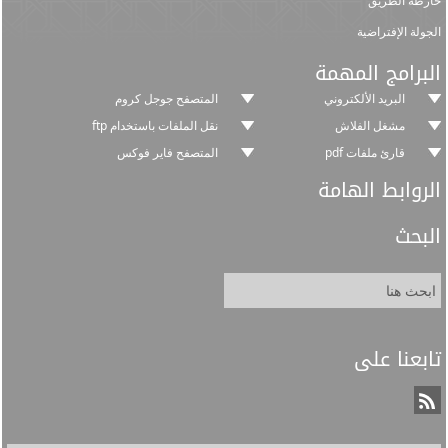
خارطة الطريق
الجولة الإفتراضية
البرامج المهمة
البريد الألكتروني
المتصفح جوجل كروم
مشغل الفلاش
نقل الملفات باستخدام ftp
قارئ ملفات pdf
المتصفح فاير فوكس
الروابط الهامة
البحث
تابعنا على