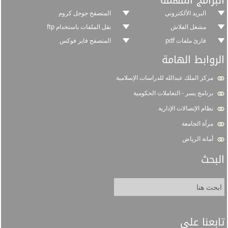
البرامج المهمة
البريد الألكتروني
المتصفح جوجل كروم
مشغل الفلاش
نقل الملفات باستخدام ftp
قارئ ملفات pdf
المتصفح فاير فوكس
الروابط الهامة
مركز الملك عبدالله للدراسات الإسلامية
برنامج يسر - التعاملات الحكومية
نظام الإتصالات الإدارية
مرآة الجامعة
أمانة الرياض
البحث
تابعنا على