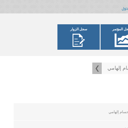
خول
ل المؤتمر
سجل الزوار
ام إلهامي
حسام إلهامي