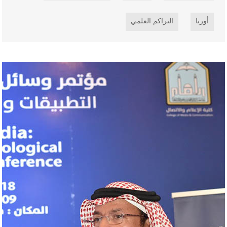
أوربا
التراكم العلمي