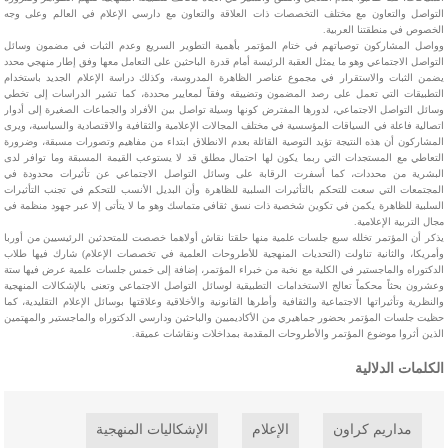
التواصل والتعاون مع مختلف التخصصات ذات العلاقة والتعاون مع دارسي الإعلام في العالم وعلى وجه
الخصوص في منطقتنا العربية.
وواصل المشاركون توصياتهم في ختام المؤتمر بأهمية التطوير السريع وعدم الثبات في مضمون وسائل
التواصل الاجتماعي وهو ما يمثل العقبة الرئيسة أمام قدرة الباحثين على التعامل معها وفق إطار منهجي محدد
يضمن الثبات والاستقرار في مجموع عناصر الظاهرة المدروسة، وكذلك دراسة الإعلام الجديد باستخدام
التطبيقات التي تعمل على رصد المضمون وتضييقه وفقاً لمعايير محددة، كما تشير الدراسات إلى تخطي
وسائل التواصل الاجتماعي، لدورها المفترض كونها وسيلة تواصل بين الأفراد والجماعات الصغيرة إلى أدوار
اتصالية فاعلة في السياقات المؤسسية في مختلف المجالات الإعلامية والثقافية والاقتصادية والسياسية، ويرى
المشاركون أن هذه النتيجة تؤيد التوصية القائلة بعدم الانطلاق ابتداء من مفاهيم وتصورات مسبقة، وضرورة
التعاطي مع المستجدات التي ربما يكون لها احتمال مطلق قد لا يستوعب القيمة المسبقة وما توافر لدى
البشرية من محددات، كما أسفرت الرقابة على وسائل التواصل الاجتماعي عن تأثيرات محدودة في
المجتمعات التي سعت للتحكم بالتأثيرات السلبية للظاهرة وأن البديل الأنسب للتحكم في تجنب التأثيرات
السلبية للظاهرة يكمن في تكوين شخصية ذات نسق ثقافي متماسك وهو ما لا يتأتى إلا عبر جهود منظمة في
مجال التربية الإعلامية.
يذكر أن المؤتمر تخلله سبع جلسات علمية منها حلقتا نقاش أولاهما خصصت للمتحدثين الرئيسيين من أوربا
وأمريكا، والثانية تناولت (التحديات المنهجية للأطروحات العلمية في تخصصات الإعلام) شارك فيها طلاب
الدكتوراه والماجستير في الكلية مع نخبة من خبراء المؤتمر، إضافة إلى خمس جلسات علمية عرض فيها ستة
وعشرون بحثاً محكماً تعالج الاستخدامات التطبيقية لوسائل التواصل الاجتماعي وتعنى بالإشكالات المنهجية
والنظرية وتأثيراتها الاجتماعية والثقافية وأطرها القانونية والأخلاقية وعلاقتها بوسائل الإعلام التقليدية، كما
حظيت جلسات المؤتمر بحضور جماهيري من الأكاديميين والباحثين ودارسي الدكتوراه والماجستير والمهتمين
الذين أثروا موضوع المؤتمر والأطروحات المقدمة بمداخلات ونقاشات عميقة.
الكلمات الدلالية
مداريم كراون
الإعلام
الإشكاليات المنهجية