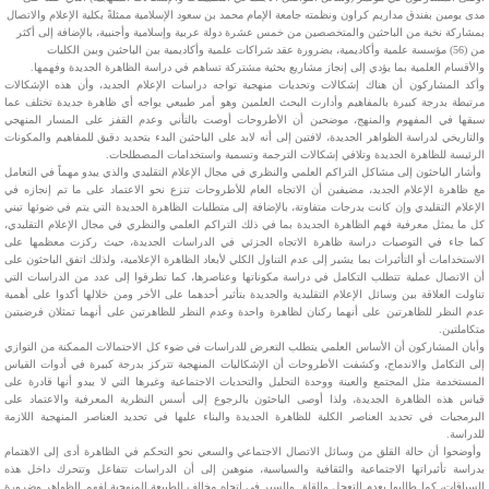
مدى يومين بفندق مداريم كراون ونظمته جامعة الإمام محمد بن سعود الإسلامية ممثلةً بكلية الإعلام والاتصال
بمشاركة نخبة من الباحثين والمتخصصين من خمس عشرة دولة عربية وإسلامية وأجنبية، بالإضافة إلى أكثر
من (56) مؤسسة علمية وأكاديمية، بضرورة عقد شراكات علمية وأكاديمية بين الباحثين وبين الكليات
والأقسام العلمية بما يؤدي إلى إنجاز مشاريع بحثية مشتركة تساهم في دراسة الظاهرة الجديدة وفهمها.
وأكد المشاركون أن هناك إشكالات وتحديات منهجية تواجه دراسات الإعلام الجديد، وأن هذه الإشكالات
مرتبطة بدرجة كبيرة بالمفاهيم وأدارت البحث العلمين وهو أمر طبيعي يواجه أي ظاهرة جديدة تختلف عما
سبقها في المفهوم والمنهج، موضحين أن الأطروحات أوصت بالتأني وعدم القفز على المسار المنهجي
والتاريخي لدراسة الظواهر الجديدة، لافتين إلى أنه لابد على الباحثين البدء بتحديد دقيق للمفاهيم والمكونات
الرئيسة للظاهرة الجديدة وتلافي إشكالات الترجمة وتسمية واستخدامات المصطلحات.
وأشار الباحثون إلى مشاكل التراكم العلمي والنظري في مجال الإعلام التقليدي والذي يبدو مهماً في التعامل
مع ظاهرة الإعلام الجديد، مضيفين أن الاتجاه العام للأطروحات تنزع نحو الاعتماد على ما تم إنجازه في
الإعلام التقليدي وإن كانت بدرجات متفاوتة، بالإضافة إلى متطلبات الظاهرة الجديدة التي يتم في ضوئها تبني
كل ما يمثل معرفية فهم الظاهرة الجديدة بما في ذلك التراكم العلمي والنظري في مجال الإعلام التقليدي،
كما جاء في التوصيات دراسة ظاهرة الاتجاه الجزئي في الدراسات الجديدة، حيث ركزت معظمها على
الاستخدامات أو التأثيرات بما يشير إلى عدم التناول الكلي لأبعاد الظاهرة الإعلامية، ولذلك اتفق الباحثون على
أن الاتصال عملية تتطلب التكامل في دراسة مكوناتها وعناصرها، كما تطرقوا إلى عدد من الدراسات التي
تناولت العلاقة بين وسائل الإعلام التقليدية والجديدة بتأثير أحدهما على الأخر ومن خلالها أكدوا على أهمية
عدم النظر للظاهرتين على أنهما ركنان لظاهرة واحدة وعدم النظر للظاهرتين على أنهما تمثلان فرضيتين
متكاملتين.
وأبان المشاركون أن الأساس العلمي يتطلب التعرض للدراسات في ضوء كل الاحتمالات الممكنة من التوازي
إلى التكامل والاندماج، وكشفت الأطروحات أن الإشكاليات المنهجية تتركز بدرجة كبيرة في أدوات القياس
المستخدمة مثل المجتمع والعينة ووحدة التحليل والتحديات الاجتماعية وغيرها التي لا يبدو أنها قادرة على
قياس هذه الظاهرة الجديدة، ولذا أوصى الباحثون بالرجوع إلى أسس النظرية المعرفية والاعتماد على
البرمجيات في تحديد العناصر الكلية للظاهرة الجديدة والبناء عليها في تحديد العناصر المنهجية اللازمة
للدراسة.
وأوضحوا أن حالة القلق من وسائل الاتصال الاجتماعي والسعي نحو التحكم في الظاهرة أدى إلى الاهتمام
بدراسة تأثيراتها الاجتماعية والثقافية والسياسية، منوهين إلى أن الدراسات تتفاعل وتتحرك داخل هذه
السياقات، كما طالبوا بعدم التعجل والقلق والسير في اتجاه مخالف للطبيعة المنهجية لفهم الظواهر وضرورة