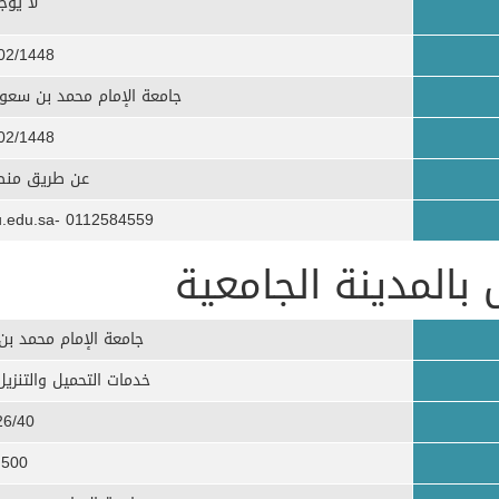
​لا يوج
02/1448
جامعة الإمام محمد بن سعود 
02/1448
عن طريق منصة
0112584559 -nrdoman@imamu.edu.sa
 بالمدينة الجامعية
جامعة الإمام محمد بن
خدمات التحميل والتنزيل 
26/40
500