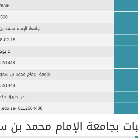
26/46
500
جامعة الإمام محمد بن
8-02-15
لا يوج
02/1448
جامعة الإمام محمد بن سعود 
02/1448
عن طريق منصة
0112584438 -ssalmalki@imamu.edu.sa
ات بجامعة الإمام محمد بن س