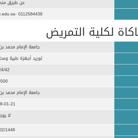
عن طريق منصة
0112584438 -ssalmalki@imamu.edu.sa
كاة لكلية التمريض
جامعة الإمام محمد بن
توريد أجهزة طبية ومحا
24/42
500
جامعة الإمام محمد بن
8-01-21
​لا يوج
02/1448