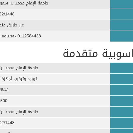
جامعة الإمام محمد بن سعود 
02/1448
عن طريق منصة
0112584438 -ssalmalki@imamu.edu.sa
اسوبية متقدمة
جامعة الإمام محمد بن
توريد وتركيب أجهزة 
26/41
500
جامعة الإمام محمد بن
02/1448