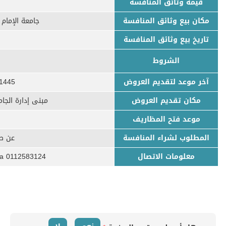
قيمة وثائق المنافسة
مكان بيع وثائق المنافسة
جامعة الإمام
تاريخ بيع وثائق المنافسة
الشروط
آخر موعد لتقديم العروض
2/03/1445
مكان تقديم العروض
مبنى إدارة الجامع
موعد فتح المظاريف
المطلوب لشراء المنافسة
عن طر
معلومات الاتصال
0112583124 baalowaydi@imamu.edu.sa