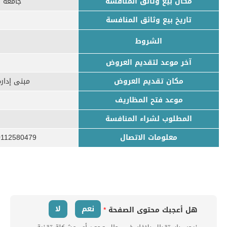
مكان بيع وثائق المنافسة
جامعة ا
تاريخ بيع وثائق المنافسة
الشروط
آخر موعد لتقديم العروض
مكان تقديم العروض
مبنى إدارة 
موعد فتح المظاريف
المطلوب لشراء المنافسة
معلومات الاتصال
112580479
نعم
لا
هل أعجبك محتوى الصفحة
*