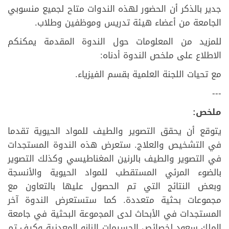
جدير بالذكر أن الحضور لهذه الندوات متاح لجميع منسوبي
الجامعة من أعضاء هيئة تدريس وموظفين وطلاب.
للمزيد من المعلومات حول الندوة المقدمة يمكنكم
الاطلاع على ملخص الندوة أدناه:
مع تحيات اللجنة العلمية بقسم الفيزياء.
---
ملخص:
يتوقع أن يحقق التصوير والطيف للمواد الحيوية تقدما
في التشخيص والعلاج. ستعرض هذه الندوة المستجدات
في التصوير والطيف بالرنين المغناطيسي وكذلك التصوير
بالضوء المرئي المستقطب للمواد الحيوية والأنسجة
وبعض النتائج التي تم الحصول عليها بالتعاون مع
مجموعات بحثية متعددة. كما ستستعرض الندوة آخر
المستجدات في الأبحاث لدى اﻟﻤﺠموعة البحثية في جامعة
الملك سعود لخصائص الجسيمات النانو المعدنية وكيف تم