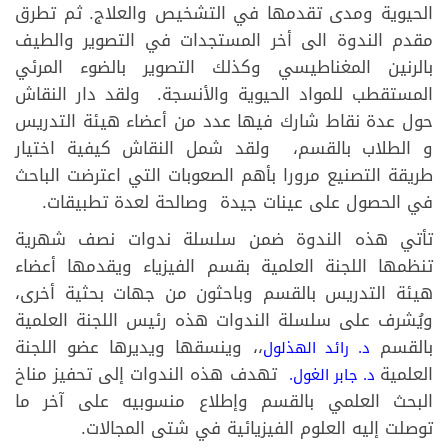
الحيوية ومدى تقدمها في التشخيص والعلاج. ثم تطرق
مقدم الندوة الى أخر المستجدات في التصوير والطيف
بالرنين المغناطيسي وكذلك التصوير بالضوء المرئي
المستقطب للمواد الحيوية والأنسجة. ولقد دار النقاش
حول عدة نقاط شارك فيها عدد من أعضاء هيئة التدريس
و الطلاب بالقسم، ولقد شمل النقاش كيفية اختيار
طريقة التصنيع مرورا بأهم الصعوبات التي اعترضت الباحث
في الحصول على عينات جيدة وصالحة لعدة تطبيقات.
تأتي هذه الندوة ضمن سلسلة ندوات نصف شهرية
تنظمها اللجنة العلمية بقسم الفيزياء ويقدمها أعضاء
هيئة التدريس بالقسم وباحثون من جهات بحثية أخرى،
ويُشرف على سلسلة الندوات هذه رئيس اللجنة العلمية
بالقسم
،، وينسقها ويديرها عضو اللجنة
د. رائد ​الهذلول
العلمية
تهدف هذه الندوات إلى تحفيز مناخ
د. جابر الغول.​
البحث العلمي بالقسم وإطلاع منسوبيه على آخر ما
توصلت إليه العلوم الفيزيائية في شتى المجالات.