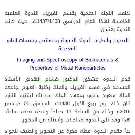
​نظمت اللجنة العلمية بقسم الفيزياء الندوة العلمية
الخامسة لهذا العام الدراسي 1437/1438هـ، حيث كانت
الندوة بعنوان:
التصوير والطيف للمواد الحيوية وخصائص جسيمات النانو
المعدينة
Imaging and Spectroscopy of Biomaterials &
Properties of Metal Nanoparticles
قدم الندوة مشكور
الدكتور هشام الهدلق
الأستاذ
المساعد في قسم الفيزياء والفلك بكلية العلوم بجامعة
الملك سعود وعضو بمعهد الملك عبدالله لتقنية النانو.
كان ذلك يوم ربيع الأول 1438هـ الموافق 06 ديسمبر
2016م وذلك من الساعة 11 صباحاً ولمدة نصف ساعة.
هذا وقد تلى الندوة مداخلات وأسئلة من الحضور.
بدأ مقدم الندوة اعطاء فكرة عن التصوير والطيف للمواد