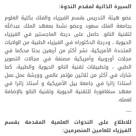
السيرة الذاتية لمقدم الندوة:
عضو هيئة التدريس بقسم الفيزياء والفلك بكلية العلوم
بجامعة الملك سعود وعضو نشط بمعهد الملك عبدالله
لتقنية النانو. حاصل على درجة الماجستير في الفيزياء
الحيوية ، ودرجة الدكتوراه في الفيزياء الطبية من الولايات
المتحدة الأمريكية. نشر أكثر من أربعين بحثا محكما في
مجلات أوروبية وأمريكية مصنفة في مجالات التصوير
الطبي ، وتطبيقات تقنية النانو الحيوية والطبية، كما
شارك في أكثر من ثلاثين مؤتمر عالمي وورشة عمل.عمل
أستاذا زائرا في جامعة ييل الأمريكية و أستاذ زائرا في
معهد سنغافورة للتقنية الحيوية وتقنية النانو بالإضافة
لعمله.
---
للاطلاع على الندوات العلمية المقدمة بقسم
الفيزياء للعامين المنصرمين: