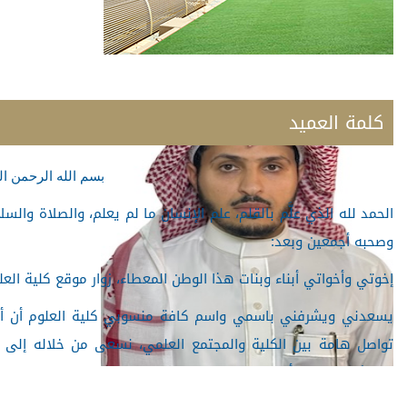
كلمة العميد
بسم الله الرحمن ال
الحمد لله الذي علَّم بالقلم، علم الإنسان ما لم يعلم، والصلاة والسل
وصحبه أجمعين وبعد:
إخوتي وأخواتي أبناء وبنات هذا الوطن المعطاء، زوار موقع كلية الع
يسعدني ويشرفني باسمي واسم كافة منسوبي كلية العلوم أن أرحب
تواصل هامة بين الكلية والمجتمع العلمي، نسعى من خلاله إلى ت
والبحثية، متمنين أن يجد الجميع فيه ما يلبي تطلعاتهم من معلوما