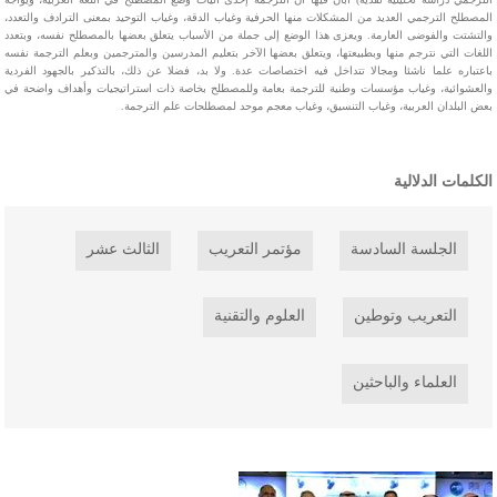
المصطلح الترجمي العديد من المشكلات منها الحرفية وغياب الدقة، وغياب التوحيد بمعنى الترادف والتعدد،
والتشتت والفوضى العارمة. ويعزى هذا الوضع إلى جملة من الأسباب يتعلق بعضها بالمصطلح نفسه، وبتعدد
اللغات التي نترجم منها وبطبيعتها، ويتعلق بعضها الآخر بتعليم المدرسين والمترجمين وبعلم الترجمة نفسه
باعتباره علما ناشئا ومجالا تتداخل فيه اختصاصات عدة. ولا بد، فضلا عن ذلك، بالتذكير بالجهود الفردية
والعشوائية، وغياب مؤسسات وطنية للترجمة بعامة وللمصطلح بخاصة ذات استراتيجيات وأهداف واضحة في
بعض البلدان العربية، وغياب التنسيق، وغياب معجم موحد لمصطلحات علم الترجمة.
الكلمات الدلالية
الجلسة السادسة
مؤتمر التعريب
الثالث عشر
التعريب وتوطين
العلوم والتقنية
العلماء والباحثين