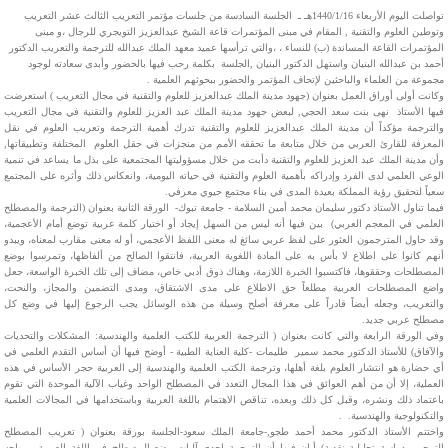
تواصلت اليوم الأربعاء 1440/1/16هـ ـ الجلسة السادسة من جلسات مؤتمر التعريب الثالث عشر التعريب
وتوطين العلوم والتقنية , المقام في مبنى المؤتمرات قاعة الشيخ عبدالعزيز التويجري للرجال ،و مبنى
المؤتمرات القاعة المساندة (ب) للنساء ، ،والتي ترأسها عميد معهد الملك عبدالله للترجمة والتعريب الدكتور
أحمد بن عبدالله البنيان واستهل الدكتور البنيان ,الجلسة بكلمة رحب فيها بالحضور وأبدى سعادته لوجود
مجموعة من العلماء والباحثين لإتحاف المؤتمر والحضور ببحوثهم العلمية .
وكانت أولى أوراق العمل بعنوان (جهود مدينة الملك عبدالعزيز للعلوم والتقنية في مجال التعريب ) استعرضت
فيها الأستاذ نهى بنت سعد الحجي, لبعض جهود مدينة الملك عبد العزيز للعلوم والتقنية في مجال التعريب
والترجمة مؤكداً أن مدينة الملك عبدالعزيز للعلوم والتقنية تدرك أهمية الترجمة وتعريب العلوم في نقل
المعرفة للقارئ العربي من خلال متابعة ما تحققه الأمم من منجزات في حقل العلوم المختلفة وتطبيقاتها,
وأن مدينة الملك عبد العزيز للعلوم والتقنية دأبت من خلال مسؤوليتها المجتمعية على بذل ما يساعد في تنمية
الوعي العلمي لدى الفرد وإدراكه بأهمية العلوم والتقنية في حياته اليومية، وانعكاس ذلك وأثره على المجتمع
سعياً لتحقيق رؤية المملكة بعيدة المدى في بناء مجتمع حيوي معرفي.
فيما تناول الأستاذ دكتور سليمان محمد أمين السلامة - جامعة تبوك- الورقة الثانية بعنوان (الترجمة والمصطلح
العلمي في المعجم العربي) بين فيها أنه ليس من السهل إيجاد أو اختيار كلمة عربية توضع أمام الأعجمية،
وقد حاول المترجمون العثور على لفظ عربي سائغ له معنى اللفظ الأعجمي، أو له معنى مقارب لمعناه، ويبدو
أنهم كانوا على اطلاع لا بأس به على المادة اللغوية العربية، فانتقوا الصالح من ألفاظها، وتمرسوا بوضع
المصطلحات وحققوها، فاكتسبوا الخبرة اللازمة، وهناك ذوق أدبي خاص، مضاف إلى تلك الخبرة الواسعة، جعل
واضع المصطلحات العربية مطلعاً حق الاطلاع على مدى الاشتقاق، ومدى التضمين والمجاز، والنحت،
والتعريب، وجعله أيضاً قادراً على معرفة أصلح وسيلة من هذه الوسائل يجب الرجوع إليها في وضع كل
مصطلح عربي جديد.
وفي الورقة الرابعة والتي كانت بعنوان ( الترجمة العربية للكتب العلمية والهندسية: المشكلات والتحديات
والآفاق) للأستاذ الدكتور محمد سمير طليمات -كلية العناية الطبية - أوضح فيها أن أساس التقدم العلمي في
أي حضارة هو انتشار العلوم بلغة أهلها، وترجمة الكتب العلمية والهندسية إلى العربية حجر الأساس في هذه
العملية، إلا أن من أهم العوائق في هذا المجال التعدد في المصطلح الواحد وغياب الآلية الموحدة التي تقوم
باعتماد ذلك ونشره، وقبل كل ذلك وبعده، تناقص الاهتمام باللغة العربية وباستخدامها في المجالات العلمية
والتكنولوجية والهندسية. .
واختتم الأستاذ الدكتور محمد أحمد طجو,-جامعة الملك سعود-الجلسة بورقة بعنوان ( تعريب المصطلح
الترجمي دراسة تحليلية نقدية) أبان فيها أن الترجمة إحدى آليات وضع المصطلح في اللغة العربية، ويواجه