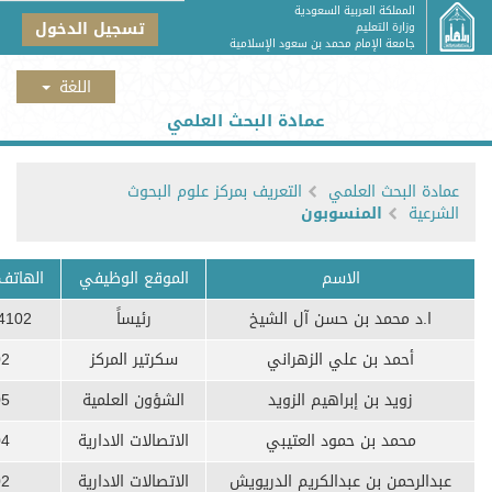
المملكة العربية السعودية
تسجيل الدخول
وزارة التعليم
جامعة الإمام محمد بن سعود الإسلامية
عمادة البحث العلمي
عمادة البحث العلمي
التعريف بمركز علوم البحوث
الشرعية
المنسوبون
الاسم
الموقع الوظيفي
الهاتف 
ا.د محمد بن حسن آل الشيخ
رئيساً
4102
أحمد بن علي الزهراني
سكرتير المركز
02
زويد بن إبراهيم الزويد
الشؤون العلمية
05
محمد بن حمود العتيبي
الاتصالات الادارية
04
عبدالرحمن بن عبدالكريم الدريويش
الاتصالات الادارية
02