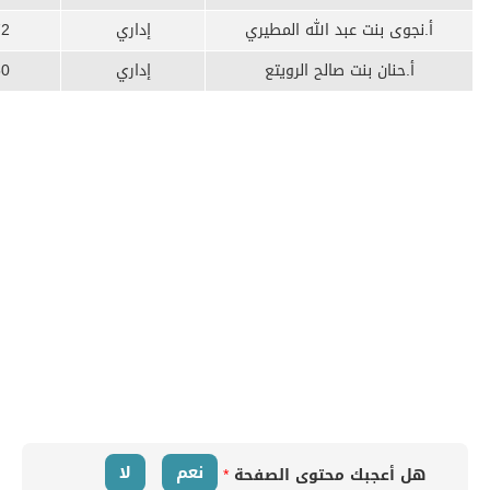
أ.نجوى بنت عبد الله المطيري
إداري
72
أ.حنان بنت صالح الرويتع
إداري
50
نعم
لا
هل أعجبك محتوى الصفحة
*