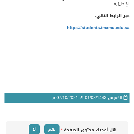
الإنجليزية.
عبر الرابط التالي:​
https://students.imamu.edu.sa
الخميس
01/03/1443
هـ
07/10/2021
م
نعم
لا
هل أعجبك محتوى الصفحة
*