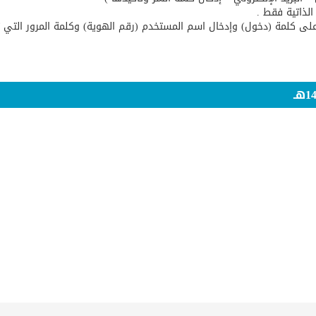
 كلمة (د​خول) وإدخال اسم المستخدم (رقم الهوية) وكلمة المرور التي 