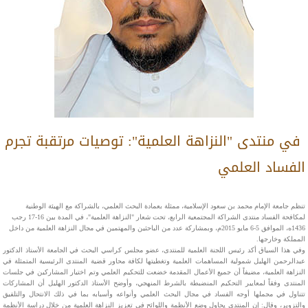
في منتدى "النزاهة العلمية": توصيات مرتقبة تجرم
الفساد العلمي
​تنظم جامعة الإمام محمد بن سعود الإسلامية، ممثلة بعمادة البحث العلمي، بالشراكة مع الهيئة الوطنية
لمكافحة الفساد منتدى الشراكة المجتمعية الرابع، تحت شعار "النزاهة العلمية"، في المدة بين 16-17 رجب
1436ه، الموافق 5-6 مايو 2015م، وبمشاركة عدد من الباحثين والمهتمين في مجال النزاهة العلمية من داخل
المملكة وخارجها.
وفي هذا السياق أكد رئيس اللجنة العلمية للمنتدى، عضو مجلس كراسي البحث في الجامعة الأستاذ الدكتور
عبدالرحمن الهليل شمولية المساهمات العلمية وتغطيتها لكافة محاور قضية المنتدى الرئيسية المتمثلة في
النزاهة العلمية، مضيفاً أن جميع الأعمال المقدمة خضعت للتحكيم العلمي وتم اختيار المشاركين في جلسات
المنتدى وفقاً لمعايير التحكيم المنضبطة بالشرط المنهجي، وأوضح الأستاذ الدكتور الهليل أن المشاركات
تتناول في مجملها أوجه الفساد في مجال البحث العلمي وأنواعه وأسبابه بما في ذلك الانتحال والتلفيق
والتزوير، وقال: إن المنتدى يحاول وضع الأنظمة واللوائح في تعزيز النزاهة العلمية من خلال دراسة الأنظمة