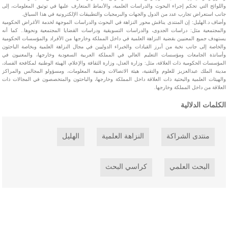
واللوائح التي تحكم إجراء البحوث والدراسات العلمية، والأنماط المتعارف عليها في توثيق المعلومات، إلى
جانب استعراض تجارب عدد من الدول والجهات والبرمجيات والتطبيقات الإلكترونية في هذا السياق.
وأضاف د.الهليل: إن المنتدى يناقش محور النزاهة في البحوث والدراسات الموجهة لخدمة الأغراض الحكومية
والمجتمعية مثل: دراسات الجدوى، والدراسات التسويقية ودراسات القضايا المجتمعية ونحوها.. كما أنه
يستهدف جميع المعنيين بقضية النزاهة العلمية في داخل المملكة وخارجها من الأفراد والمؤسسات الحكومية
والخاصة إلى جانب نخبة من أبرز القيادات والخبراء الدوليين في مجال النزاهة العلمية وبخاصة الباحثون
وأساتذة الجامعات ومؤسسات التعليم العالي في المملكة العربية السعودية وخارجها، والمعنيون في
المؤسسات الحكومية ذات العلاقة، مثل: وزارة العدل، وزارة الثقافة والإعلام، الهيئة الوطنية لمكافحة الفساد،
مدينة الملك عبدالعزيز للعلوم والتقنية، هيئة الاتصالات وتقنية المعلومات، ومسؤولو المجالس والمراكز
والهيئات العلمية والبحثية ذات العلاقة داخل المملكة وخارجها، والباحثون والمتخصصون في المجالات ذات
العلاقة من داخل المملكة وخارجها.
الكلمات الدلالية
منتدى الشراكة
النزاهة العلمية
الهليل
البحث العلمي
كراسي البحث