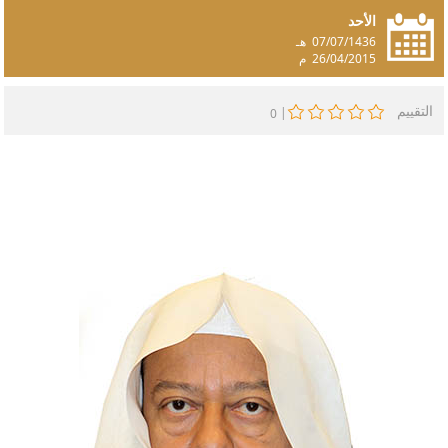
الأحد
07/07/1436
هـ
26/04/2015
م
التقييم
|
0