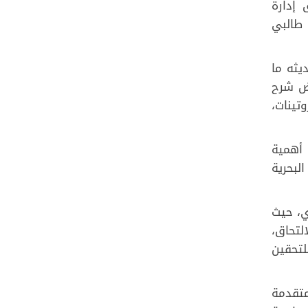
رئيس فريق إدارة
لبي، ثم قام طالبي
يثه ما
رض شرح
تينات،
 أهمية
لبحرية
ي، حيث
لتحاق،
لتحقين
متقدمة