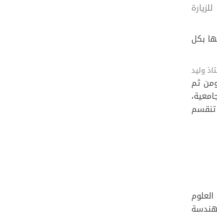
لزيارة
ها بكل
اذ وليد
ومن ثم
امعية،
 تنقسم
العلوم
لهندسة