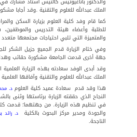
والدكتور باناغيوتيس كالنيس أستاذ مشارك في ع
الملك عبدالله للعلوم والتقنية .وقد أجابا مشك
كما قام وفد كلية العلوم بزيارة السكن والمرا
للطلبة وأعضاء هيئة التدريس والموظفين، ه
والمتميزة التي تلبي احتياجات مجتمعها متعدد ا
وفي ختام الزيارة قدم الجميع جزيل الشكر لل
جهة أخرى قدمت الجامعة مشكورة حقائب وهدايا 
وقد أبدى الوفد سعادته بهذه الزيارة العلمية 
الملك عبدالله للعلوم والتقنية وآفاقها العلمية 
هذا وقد قدم سعادة عميد كلية العلوم
د. محم
النجاح الذي حققته الزيارة برئاستها وثنى​ بال
في تنظيم هذه الزيارة. من جهتهما؛ قدمت كلا
والجودة ومدير مركز البحوث بالكلية
د. رائد ب
الناجحة.