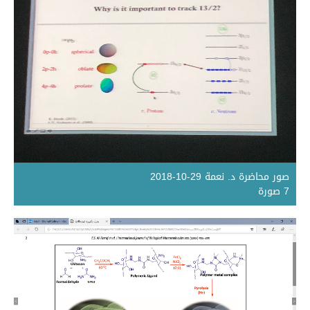
صور محاضرة د. نعمة 29-10-2018
7 صورة