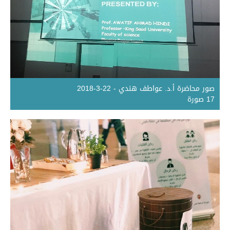
صور محاضرة أ.د. عواطف هندي - 22-3-2018
17 صورة