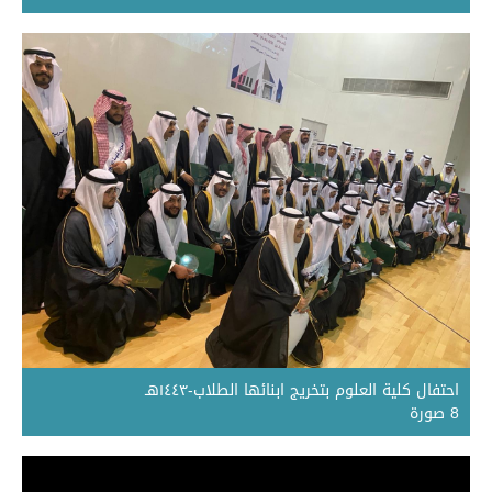
احتفال كلية العلوم بتخريج ابنائها الطلاب-١٤٤٣هـ
8 صورة