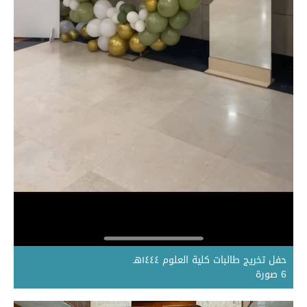
حفل تخريج طالبات كلية العلوم ١٤٤٤هـ
6 صورة