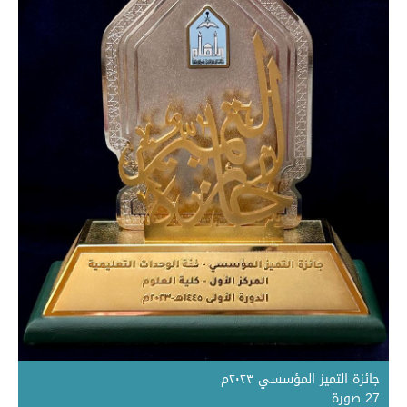
جائزة التميز المؤسسي ٢٠٢٣م
27 صورة