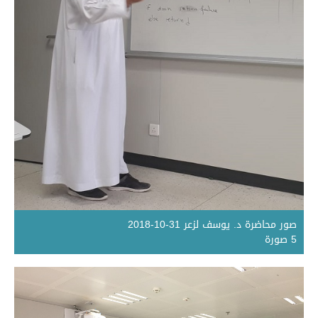
صور محاضرة د. يوسف لزعر 31-10-2018
5 صورة