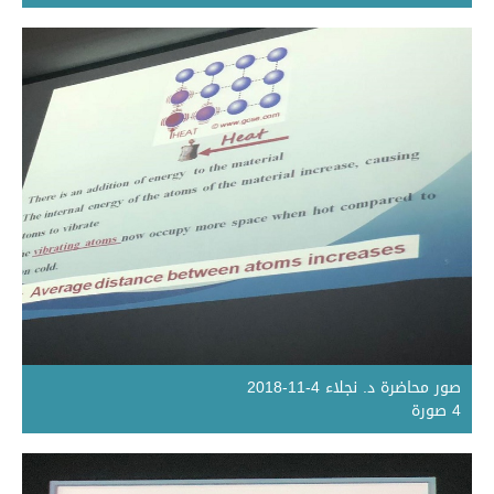
صور محاضرة د. نجلاء 4-11-2018
4 صورة